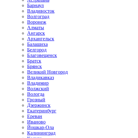
Барнаул
Владивосток
Волгоград
Воронеж
Алматы
Ангарск
Архангельск
Балашиха
Белгород
Благовещенск
Братск
Брянск
Великий Новгород
Владикавказ
Владимир
Волжский
Вологда
Грозный
Дзержинск
Екатеринбург
Ереван
Иваново
Йошкар-Ола
Калининград