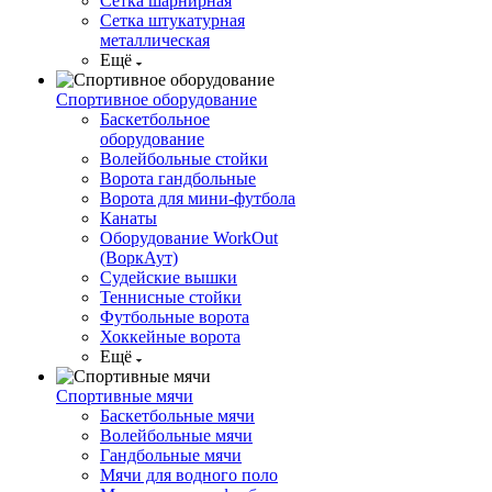
Сетка шарнирная
Сетка штукатурная
металлическая
Ещё
Спортивное оборудование
Баскетбольное
оборудование
Волейбольные стойки
Ворота гандбольные
Ворота для мини-футбола
Канаты
Оборудование WorkOut
(ВоркАут)
Судейские вышки
Теннисные стойки
Футбольные ворота
Хоккейные ворота
Ещё
Спортивные мячи
Баскетбольные мячи
Волейбольные мячи
Гандбольные мячи
Мячи для водного поло