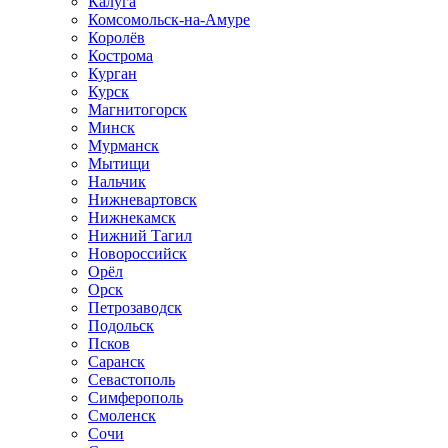
Калуга
Комсомольск-на-Амуре
Королёв
Кострома
Курган
Курск
Магнитогорск
Минск
Мурманск
Мытищи
Нальчик
Нижневартовск
Нижнекамск
Нижний Тагил
Новороссийск
Орёл
Орск
Петрозаводск
Подольск
Псков
Саранск
Севастополь
Симферополь
Смоленск
Сочи