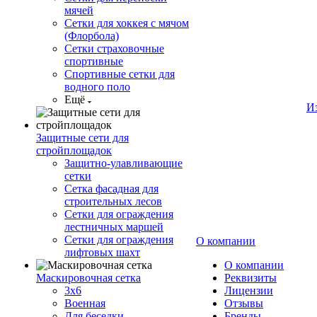
мячей
Сетки для хоккея с мячом
(Флорбола)
Сетки страховочные
спортивные
Спортивные сетки для
водного поло
Ещё
И
Защитные сети для
стройплощадок
Защитно-улавливающие
сетки
Сетка фасадная для
строительных лесов
Сетки для ограждения
лестничных маршей
Сетки для ограждения
О компании
лифтовых шахт
О компании
Маскировочная сетка
Реквизиты
3х6
Лицензии
Военная
Отзывы
Для беседки
Бренды