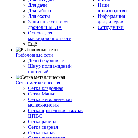
Для дачи
Наше
Для забора
производство
Для охоты
Информация
Защитные сетки от
для дилеров
дронов и БПЛА
Сотрудники
Основа для
маскировочной сети
Ещё
Рыболовные сети
Дели безузловые
Шнур полиамидный
плетеный
Сетка металлическая
Сетка кладочная
Сетка Манье
Сетка металлическая
мелкоячеистая
Сетка просечно-вытяжная
ЦПВС
Сетка рабица
Сетка сварная
Сетка тканая