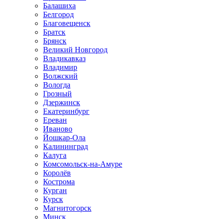
Балашиха
Белгород
Благовещенск
Братск
Брянск
Великий Новгород
Владикавказ
Владимир
Волжский
Вологда
Грозный
Дзержинск
Екатеринбург
Ереван
Иваново
Йошкар-Ола
Калининград
Калуга
Комсомольск-на-Амуре
Королёв
Кострома
Курган
Курск
Магнитогорск
Минск