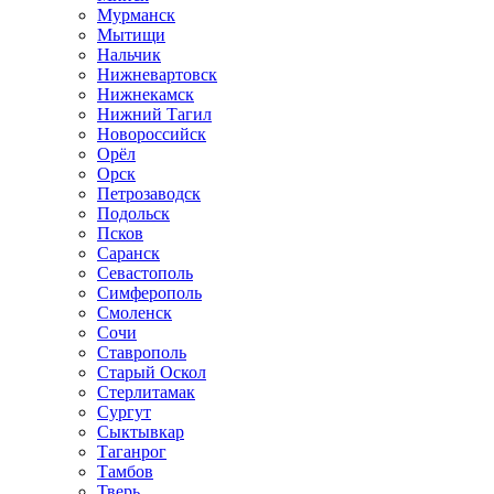
Мурманск
Мытищи
Нальчик
Нижневартовск
Нижнекамск
Нижний Тагил
Новороссийск
Орёл
Орск
Петрозаводск
Подольск
Псков
Саранск
Севастополь
Симферополь
Смоленск
Сочи
Ставрополь
Старый Оскол
Стерлитамак
Сургут
Сыктывкар
Таганрог
Тамбов
Тверь