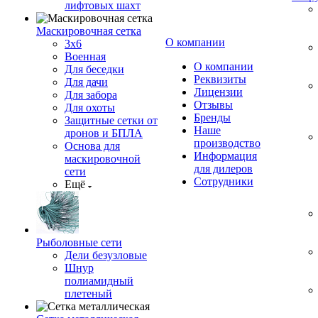
лифтовых шахт
Маскировочная сетка
О компании
3х6
Военная
О компании
Для беседки
Реквизиты
Для дачи
Лицензии
Для забора
Отзывы
Для охоты
Бренды
Защитные сетки от
Наше
дронов и БПЛА
производство
Основа для
Информация
маскировочной
для дилеров
сети
Сотрудники
Ещё
Рыболовные сети
Дели безузловые
Шнур
полиамидный
плетеный