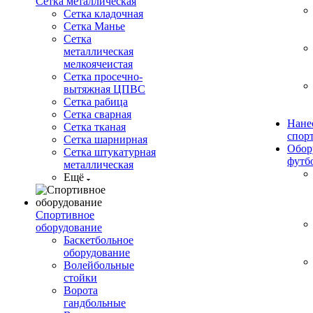
Сетка металлическая
Сетка кладочная
Сетка Манье
Сетка
металлическая
мелкоячеистая
Сетка просечно-
вытяжная ЦПВС
Сетка рабица
Сетка сварная
Нане
Сетка тканая
спор
Сетка шарнирная
Обор
Сетка штукатурная
футб
металлическая
Ещё
Спортивное
оборудование
Баскетбольное
оборудование
Волейбольные
стойки
Ворота
гандбольные