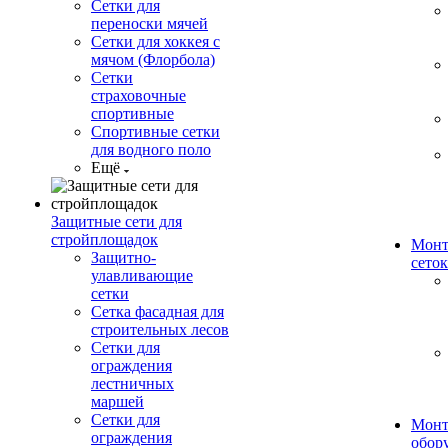
Сетки для
переноски мячей
Сетки для хоккея с
мячом (Флорбола)
Сетки
страховочные
спортивные
Спортивные сетки
для водного поло
Ещё
Защитные сети для
стройплощадок
Монт
Защитно-
сеток
улавливающие
сетки
Сетка фасадная для
строительных лесов
Сетки для
ограждения
лестничных
маршей
Сетки для
Монт
ограждения
обор