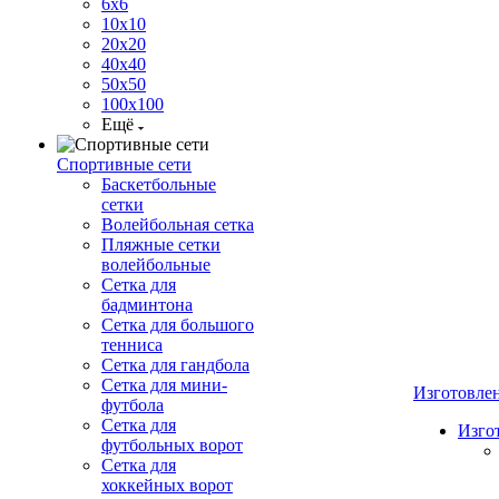
6х6
10х10
20х20
40х40
50х50
100х100
Ещё
Спортивные сети
Баскетбольные
сетки
Волейбольная сетка
Пляжные сетки
волейбольные
Сетка для
бадминтона
Сетка для большого
тенниса
Сетка для гандбола
Сетка для мини-
Изготовле
футбола
Сетка для
Изго
футбольных ворот
Сетка для
хоккейных ворот