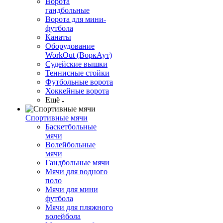
Ворота
гандбольные
Ворота для мини-
футбола
Канаты
Оборудование
WorkOut (ВоркАут)
Судейские вышки
Теннисные стойки
Футбольные ворота
Хоккейные ворота
Ещё
Спортивные мячи
Баскетбольные
мячи
Волейбольные
мячи
Гандбольные мячи
Мячи для водного
поло
Мячи для мини
футбола
Мячи для пляжного
волейбола