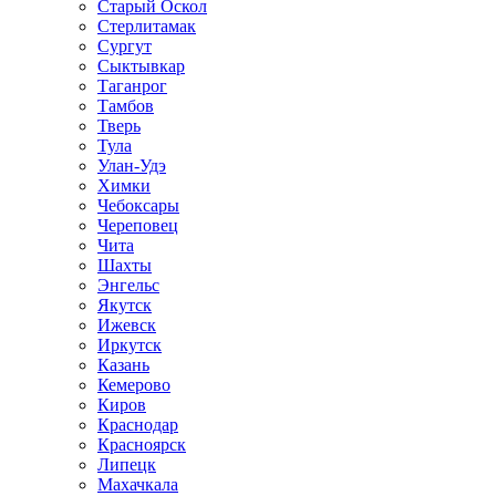
Старый Оскол
Стерлитамак
Сургут
Сыктывкар
Таганрог
Тамбов
Тверь
Тула
Улан-Удэ
Химки
Чебоксары
Череповец
Чита
Шахты
Энгельс
Якутск
Ижевск
Иркутск
Казань
Кемерово
Киров
Краснодар
Красноярск
Липецк
Махачкала