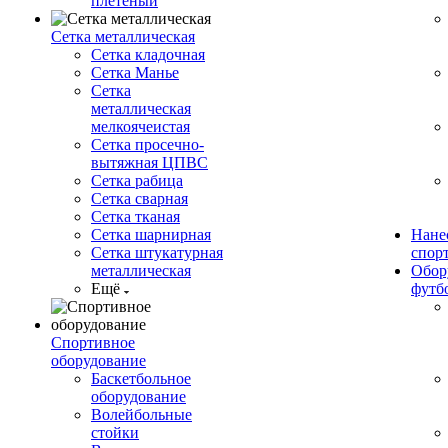
плетеный
Сетка металлическая
Сетка кладочная
Сетка Манье
Сетка
металлическая
мелкоячеистая
Сетка просечно-
вытяжная ЦПВС
Сетка рабица
Сетка сварная
Сетка тканая
Сетка шарнирная
Нане
Сетка штукатурная
спор
металлическая
Обор
Ещё
футб
Спортивное
оборудование
Баскетбольное
оборудование
Волейбольные
стойки