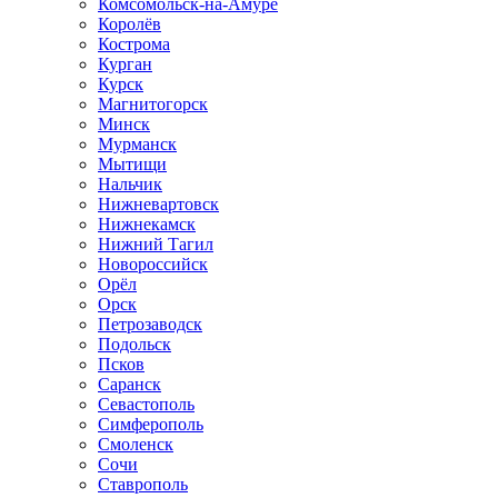
Комсомольск-на-Амуре
Королёв
Кострома
Курган
Курск
Магнитогорск
Минск
Мурманск
Мытищи
Нальчик
Нижневартовск
Нижнекамск
Нижний Тагил
Новороссийск
Орёл
Орск
Петрозаводск
Подольск
Псков
Саранск
Севастополь
Симферополь
Смоленск
Сочи
Ставрополь