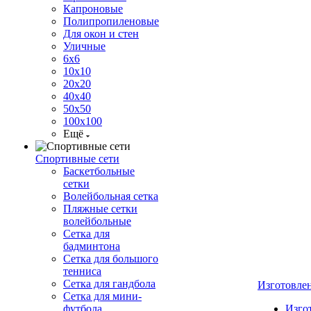
Капроновые
Полипропиленовые
Для окон и стен
Уличные
6х6
10х10
20х20
40х40
50х50
100х100
Ещё
Спортивные сети
Баскетбольные
сетки
Волейбольная сетка
Пляжные сетки
волейбольные
Сетка для
бадминтона
Сетка для большого
тенниса
Сетка для гандбола
Изготовле
Сетка для мини-
футбола
Изго