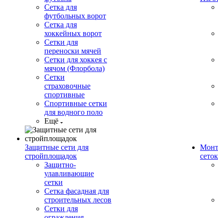
Сетка для
футбольных ворот
Сетка для
хоккейных ворот
Сетки для
переноски мячей
Сетки для хоккея с
мячом (Флорбола)
Сетки
страховочные
спортивные
Спортивные сетки
для водного поло
Ещё
Защитные сети для
Монт
стройплощадок
сеток
Защитно-
улавливающие
сетки
Сетка фасадная для
строительных лесов
Сетки для
ограждения