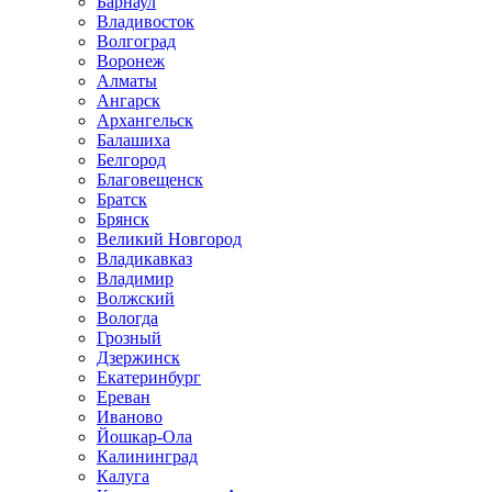
Барнаул
Владивосток
Волгоград
Воронеж
Алматы
Ангарск
Архангельск
Балашиха
Белгород
Благовещенск
Братск
Брянск
Великий Новгород
Владикавказ
Владимир
Волжский
Вологда
Грозный
Дзержинск
Екатеринбург
Ереван
Иваново
Йошкар-Ола
Калининград
Калуга