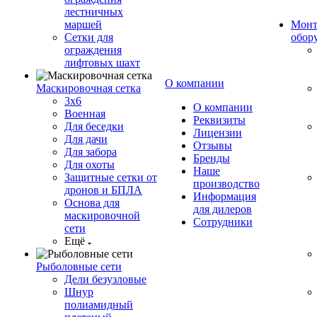
лестничных
маршей
Монт
Сетки для
обор
ограждения
лифтовых шахт
О компании
Маскировочная сетка
3х6
О компании
Военная
Реквизиты
Для беседки
Лицензии
Для дачи
Отзывы
Для забора
Бренды
Для охоты
Наше
Защитные сетки от
производство
дронов и БПЛА
Информация
Основа для
для дилеров
маскировочной
Сотрудники
сети
Ещё
Рыболовные сети
Дели безузловые
Шнур
полиамидный