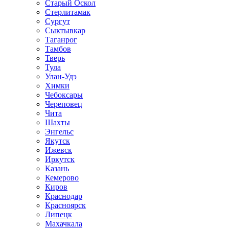
Старый Оскол
Стерлитамак
Сургут
Сыктывкар
Таганрог
Тамбов
Тверь
Тула
Улан-Удэ
Химки
Чебоксары
Череповец
Чита
Шахты
Энгельс
Якутск
Ижевск
Иркутск
Казань
Кемерово
Киров
Краснодар
Красноярск
Липецк
Махачкала