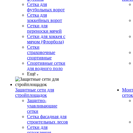
Сетка для
футбольных ворот
Сетка для
хоккейных ворот
Сетки для
переноски мячей
Сетки для хоккея с
мячом (Флорбола)
Сетки
страховочные
спортивные
Спортивные сетки
для водного поло
Ещё
Защитные сети для
Монт
стройплощадок
сеток
Защитно-
улавливающие
сетки
Сетка фасадная для
строительных лесов
Сетки для
ограждения