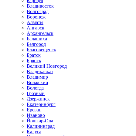
Барнаул
Владивосток
Волгоград
Воронеж
Алматы
Ангарск
Архангельск
Балашиха
Белгород
Благовещенск
Братск
Брянск
Великий Новгород
Владикавказ
Владимир
Волжский
Вологда
Грозный
Дзержинск
Екатеринбург
Ереван
Иваново
Йошкар-Ола
Калининград
Калуга