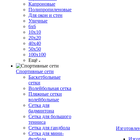
Капроновые
Полипропиленовые
Для окон и стен
Уличные
6х6
10х10
20х20
40х40
50х50
100х100
Ещё
Спортивные сети
Баскетбольные
сетки
Волейбольная сетка
Пляжные сетки
волейбольные
Сетка для
бадминтона
Сетка для большого
тенниса
Сетка для гандбола
Изготовле
Сетка для мини-
футбола
Изго