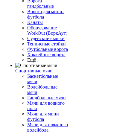
Ворота
гандбольные
Ворота для мини-
футбола
Канаты
Оборудование
WorkOut (ВоркАут)
Судейские вышки
Теннисные стойки
Футбольные ворота
Хоккейные ворота
Ещё
Спортивные мячи
Баскетбольные
мячи
Волейбольные
мячи
Гандбольные мячи
Мячи для водного
поло
Мячи для мини
футбола
Мячи для пляжного
волейбола