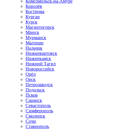
Комсомольск-на-Амуре
Королёв
Кострома
Курган
Курск
Магнитогорск
Минск
Мурманск
Мытищи
Нальчик
Нижневартовск
Нижнекамск
Нижний Тагил
Новороссийск
Орёл
Орск
Петрозаводск
Подольск
Псков
Саранск
Севастополь
Симферополь
Смоленск
Сочи
Ставрополь