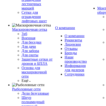
лестничных
маршей
Монт
Сетки для
обор
ограждения
лифтовых шахт
О компании
Маскировочная сетка
3х6
О компании
Военная
Реквизиты
Для беседки
Лицензии
Для дачи
Отзывы
Для забора
Бренды
Для охоты
Наше
Защитные сетки от
производство
дронов и БПЛА
Информация
Основа для
для дилеров
маскировочной
Сотрудники
сети
Ещё
Рыболовные сети
Дели безузловые
Шнур
полиамидный