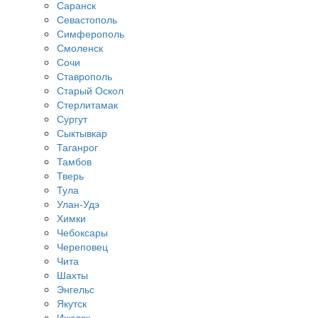
Саранск
Севастополь
Симферополь
Смоленск
Сочи
Ставрополь
Старый Оскол
Стерлитамак
Сургут
Сыктывкар
Таганрог
Тамбов
Тверь
Тула
Улан-Удэ
Химки
Чебоксары
Череповец
Чита
Шахты
Энгельс
Якутск
Ижевск