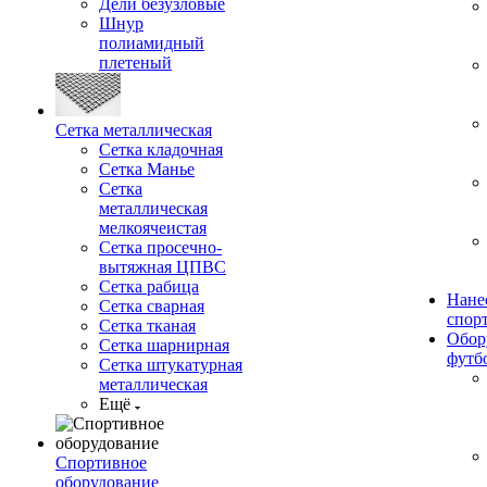
Дели безузловые
Шнур
полиамидный
плетеный
Сетка металлическая
Сетка кладочная
Сетка Манье
Сетка
металлическая
мелкоячеистая
Сетка просечно-
вытяжная ЦПВС
Сетка рабица
Нане
Сетка сварная
спор
Сетка тканая
Обор
Сетка шарнирная
футб
Сетка штукатурная
металлическая
Ещё
Спортивное
оборудование