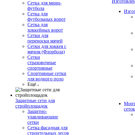
Изготовле
Сетка для мини-
футбола
Изго
Сетка для
футбольных ворот
Сетка для
хоккейных ворот
Сетки для
переноски мячей
Сетки для хоккея с
мячом (Флорбола)
Сетки
страховочные
спортивные
Спортивные сетки
для водного поло
Ещё
Защитные сети для
Монт
стройплощадок
сеток
Защитно-
улавливающие
сетки
Сетка фасадная для
строительных лесов