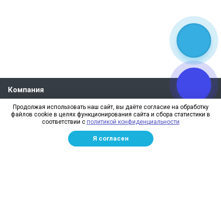
Компания
Продолжая использовать наш сайт, вы даёте согласие на обработку
Каталог
файлов cookie в целях функционирования сайта и сбора статистики в
соответствии с
политикой конфиденциальности
Полезная информация
Я согласен
Наши контакты
+7 (903) 081-63-35
пн – пт: с 9:00 до 18:00
г. Орёл, Колхозная ул., 11, корп. 4